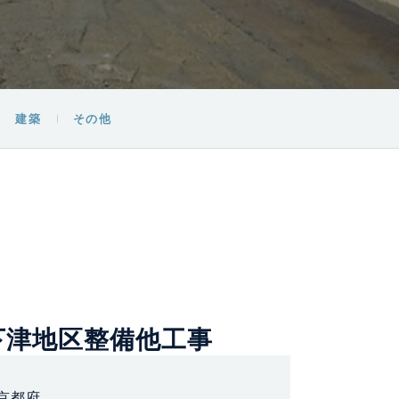
建築
その他
下津地区整備他工事
京都府