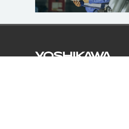
〒616-8424
京都市右京区嵯峨釈迦堂門前南中院町16
Tel: 075-871-4023 Fax: 075-861-3434