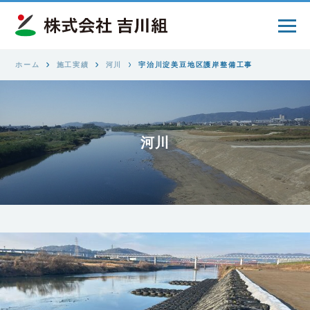
ホーム
施工実績
河川
宇治川淀美豆地区護岸整備工事
河川