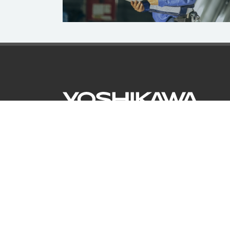
〒616-8424
京都市右京区嵯峨釈迦堂門前南中院町16
Tel: 075-871-4023 Fax: 075-861-3434