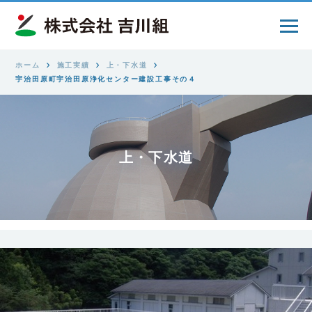
ホーム
施工実績
上・下水道
宇治田原町宇治田原浄化センター建設工事その４
上・下水道