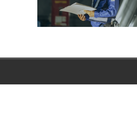
〒616-8424
京都市右京区嵯峨釈迦堂門前南中院町16
Tel: 075-871-4023 Fax: 075-861-3434